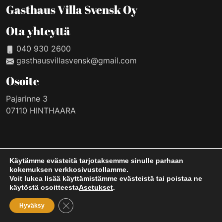
Gasthaus Villa Svensk Oy
Ota yhteyttä
040 930 2600
gasthausvillasvensk@gmail.com
Osoite
Pajarinne 3
07110 HINTHAARA
Käytämme evästeitä tarjotaksemme sinulle parhaan
kokemuksen verkkosivustollamme.
Voit lukea lisää käyttämistämme evästeistä tai poistaa ne
käytöstä osoitteesta
Asetukset
.
Sulje evästebanneri
Hyväksy
Tietosuojaseloste