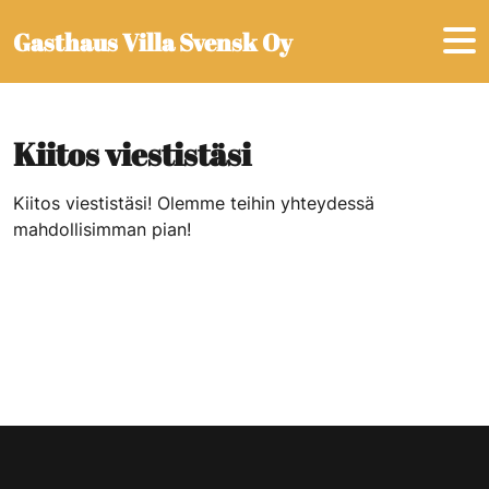
Hyppää sisältöön
Gasthaus Villa Svensk Oy
Kiitos viestistäsi
Kiitos viestistäsi! Olemme teihin yhteydessä
mahdollisimman pian!