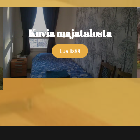
Kuvia majatalosta
Lue lisää