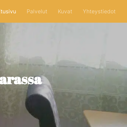
Etusivu
Palvelut
Kuvat
Yhteystiedot
aarassa