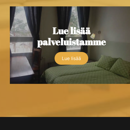
Lue lisää
palveluistamme
Lue lisää