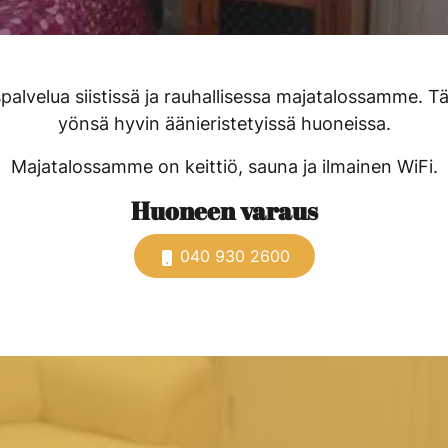
alvelua siistissä ja rauhallisessa majatalossamme. Tä
yönsä hyvin äänieristetyissä huoneissa.
Majatalossamme on keittiö, sauna ja ilmainen WiFi.
Huoneen varaus
040 930 2600